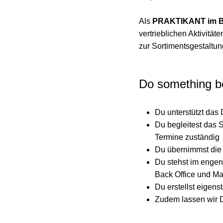
Als
PRAKTIKANT im Be
vertrieblichen Aktivit
zur Sortimentsgestaltu
Do something be
Du unterstützt da
Du begleitest das 
Termine zuständig
Du übernimmst die 
Du stehst im enge
Back Office und Ma
Du erstellst eigen
Zudem lassen wir 