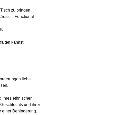
isch zu bringen
rossfit, Functional
zu
falten kannst
rderungen liebst,
hsen.
g ihres ethnischen
 Geschlechts und ihrer
er einer Behinderung.