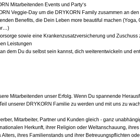
N Mitarbeitenden Events und Party‘s
ORN Veggie-Day um die DRYKORN Family zusammen an den T
itenden Benefits, die Dein Leben more beautiful machen (Yoga, C
hr…)
svorsorge sowie eine Krankenzusatzversicherung und Zuschuss 
en Leistungen
 an dem Du du selbst sein kannst, dich weiterentwickeln und ent
re Mitarbeitenden unser Erfolg. Wenn Du spannende Herausfo
 Teil unserer DRYKORN Familie zu werden und mit uns zu wac
rber, Mitarbeiter, Partner und Kunden gleich - ganz unabhängi
 nationalen Herkunft, ihrer Religion oder Weltanschauung, ihres
es Alters, ihres Familienstands und ihrer Betreuungspflichten od